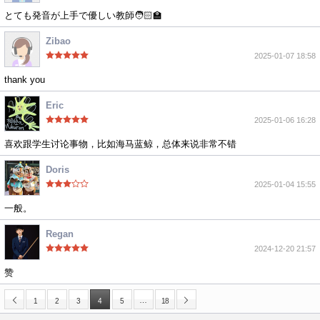
とても発音が上手で優しい教師🧑🏻‍🏫
Zibao
2025-01-07 18:58
thank you
Eric
2025-01-06 16:28
喜欢跟学生讨论事物，比如海马蓝鲸，总体来说非常不错
Doris
2025-01-04 15:55
一般。
Regan
2024-12-20 21:57
赞
…
1
2
3
4
5
18