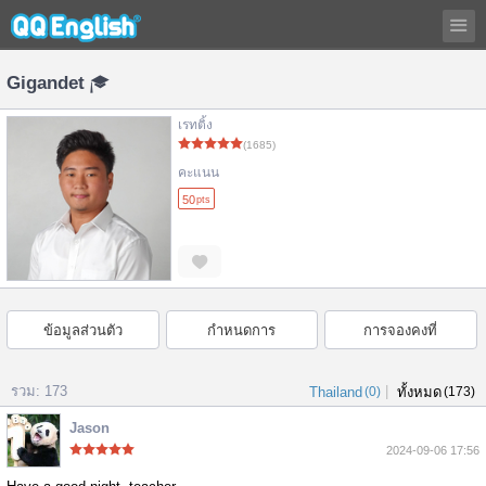
Gigandet
เรทติ้ง
(1685)
คะแนน
50
pts
ข้อมูลส่วนตัว
กำหนดการ
การจองคงที่
รวม: 173
|
Thailand
(0)
ทั้งหมด
(173)
Jason
2024-09-06 17:56