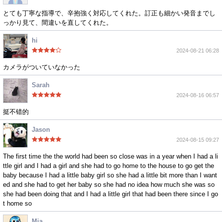
とても丁寧な指導で、辛抱強く対応してくれた。訂正も細かい発音までし
っかり見て、間違いを直してくれた。
hi
2024-08-21 06:28
カメラがついていなかった
Sarah
2024-08-16 06:57
挺不错的
Jason
2024-08-15 09:27
The first time the the world had been so close was in a year when I had a li
ttle girl and I had a girl and she had to go home to the house to go get the
baby because I had a little baby girl so she had a little bit more than I want
ed and she had to get her baby so she had no idea how much she was so
she had been doing that and I had a little girl that had been there since I go
t home so
Mia