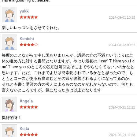
Have a good night ,teacher.
yukki
2024-09-01 10:28
楽しいレッスンをさせてくれた。
Kenichi
2024-08-22 09:57
毎度のことながらで申し訳ありませんが、講師の方の不満というよりは全
体の進め方に対する書簡となりますが、やはり最初の I can' T Here you I c
an' T see you のところの説明は毎回あそこまでやらなくてもいいのかなと
思います。ただ、これまでよりは簡素化されているかなと思ったので、も
ともとコースがある程度進むとその辺が改善されるようになってるのか、
それとも書く講師の方の考えによるものなのかがわからないので、何とも
言えないところですが、気になった点は以上となります
Angela
2024-08-21 12:28
挺好的呀！
Keita
2024-08-21 11:58