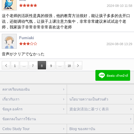
2024-08-10 11:58
这个老师的活跃性是真的很强，他的教育方法很好，能让孩子多多的去开口
说，还能调动气氛，让孩子上课注意力集中，非常非常建议来试试这个老
师，我家孩子非常非常非常喜欢这个老师
Fumiaki
2024-08-08 13:29
音声がクリアでなかった
…
…
1
7
8
9
18
คลาสเรียนของฉัน
เกี่ยวกับเรา
นโยบายความเป็นส่วนตัว
ข้อมูล องค์กร
資金決済法に基づく表示
ข้อตกลงในการใช้งาน
Cebu Study Tour
Blog ของสถาบัน