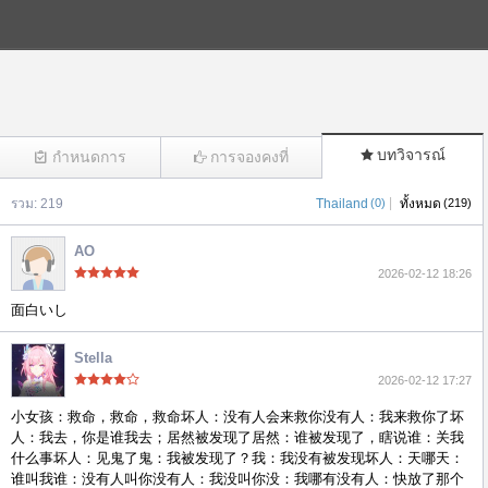
บทวิจารณ์
กำหนดการ
การจองคงที่
|
รวม: 219
Thailand
(0)
ทั้งหมด
(219)
(2528)
AO
2026-02-12 18:26
面白いし
Stella
2026-02-12 17:27
小女孩：救命，救命，救命坏人：没有人会来救你没有人：我来救你了坏
人：我去，你是谁我去；居然被发现了居然：谁被发现了，瞎说谁：关我
什么事坏人：见鬼了鬼：我被发现了？我：我没有被发现坏人：天哪天：
谁叫我谁：没有人叫你没有人：我没叫你没：我哪有没有人：快放了那个