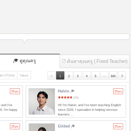
ดูคุณครู
ค้นหาคุณครู ( Fixed Teacher)
ยการโปรด
Taken
…
1
2
3
4
5
645
Halvin
25
25
pts
pts
(29)
 and I've
Hi! I'm Halvin, and I've been teaching English
26. I'm happy
since 2026. I specialize in helping nervous
learners ...
Gilded
25
25
pts
pts