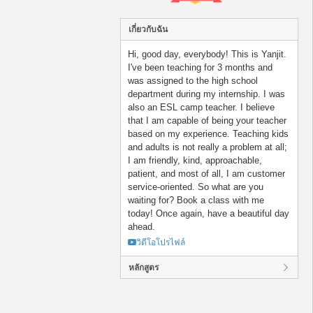
เกี่ยวกับฉัน
Hi, good day, everybody! This is Yanjit.
I've been teaching for 3 months and
was assigned to the high school
department during my internship. I was
also an ESL camp teacher. I believe
that I am capable of being your teacher
based on my experience. Teaching kids
and adults is not really a problem at all;
I am friendly, kind, approachable,
patient, and most of all, I am customer
service-oriented. So what are you
waiting for? Book a class with me
today! Once again, have a beautiful day
ahead.
วิดีโอโปรไฟล์
หลักสูตร