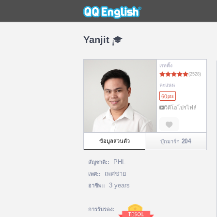
Yanjit
เรทติ้ง
คะแนน
60
pts
วิดีโอโปรไฟล์
204
ข้อมูลส่วนตัว
บุ๊กมาร์ก
PHL
สัญชาติ::
เพศชาย
เพศ::
3 years
อาชีพ::
การรับรอง: