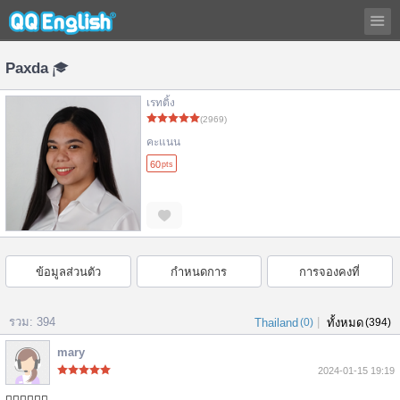
Paxda
เรทติ้ง
(2969)
คะแนน
60
pts
ข้อมูลส่วนตัว
กำหนดการ
การจองคงที่
รวม: 394
|
Thailand
(0)
ทั้งหมด
(394)
mary
2024-01-15 19:19