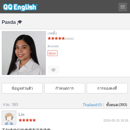
Paxda
เรทติ้ง
(2968)
คะแนน
60
pts
ข้อมูลส่วนตัว
กำหนดการ
การจองคงที่
รวม: 393
|
Thailand
(0)
ทั้งหมด
(393)
Lin
2026-05-15 18:26