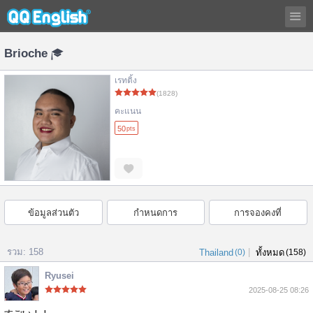
Brioche
เรทติ้ง
(1828)
คะแนน
50
pts
ข้อมูลส่วนตัว
กำหนดการ
การจองคงที่
รวม: 158
|
Thailand
(0)
ทั้งหมด
(158)
Ryusei
2025-08-25 08:26