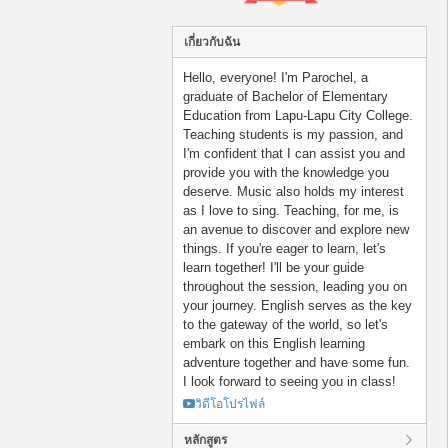
เกี่ยวกับฉัน
Hello, everyone! I'm Parochel, a
graduate of Bachelor of Elementary
Education from Lapu-Lapu City College.
Teaching students is my passion, and
I'm confident that I can assist you and
provide you with the knowledge you
deserve. Music also holds my interest
as I love to sing. Teaching, for me, is
an avenue to discover and explore new
things. If you're eager to learn, let's
learn together! I'll be your guide
throughout the session, leading you on
your journey. English serves as the key
to the gateway of the world, so let's
embark on this English learning
adventure together and have some fun.
I look forward to seeing you in class!
วิดีโอโปรไฟล์
หลักสูตร