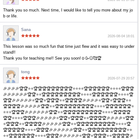
Thank you so much. Next time, I would like to tell you more about my jo
b or life.
Sana
2026-08-04 18:01
This lesson was so much fun that time just flew and it was easy to under
stand!!
Thank you for teaching me!! See you soon!☺️🥳😊🥰🏆
tong
2026-07-29 20:57
🎉🎉🎉🎉🏆🏆⭐⭐🏆🏆🏆🏆🏆🏆🏆🏆🏆⭐⭐⭐⭐🏆🏆🏆🏆🏆🏆⭐⭐⭐⭐🏆🏆🏆🎉🎉🎉🎉🎉🎉🏆🏆⭐⭐🏆🏆🏆🏆🏆🏆🏆🏆🏆⭐⭐⭐⭐🏆🏆🏆🏆🏆🏆⭐⭐⭐⭐🏆🏆🏆🎉🎉🎉🎉🎉⭐🏆🏆⭐🏆🏆🏆⭐⭐🏆🏆🏆🏆🎉🎉🎉🎉⭐🏆🏆⭐🏆🏆🏆⭐⭐🏆🏆🏆🏆🎉🎉🎉🎉🎉🏆🏆⭐⭐🏆🏆🏆🏆🏆🏆🏆🏆🏆⭐⭐⭐⭐🏆🏆🏆🏆🏆🏆⭐⭐⭐⭐🏆🏆🏆🎉🎉🎉🎉🎉🎉🏆🏆⭐⭐🏆🏆🏆🏆🏆🏆🏆🏆🏆⭐⭐⭐⭐🏆🏆🏆🏆🏆🏆⭐⭐⭐⭐🏆🏆🏆🎉🎉🎉🎉🎉⭐🏆🏆⭐🏆🏆🏆⭐⭐🏆🏆🏆🏆🎉🎉🎉🎉⭐🏆🏆⭐🏆🏆🏆⭐⭐🏆🏆🏆🏆🎉🎉🎉🎉🎉🏆🏆⭐⭐🏆🏆🏆🏆🏆🏆🏆🏆🏆⭐⭐⭐⭐🏆🏆🏆🏆🏆🏆⭐⭐⭐⭐🏆🏆🏆🎉🎉🎉🎉🎉🎉🏆🏆⭐⭐🏆🏆🏆🏆🏆🏆🏆🏆🏆⭐⭐⭐⭐🏆🏆🏆🏆🏆🏆⭐⭐⭐⭐🏆🏆🏆🎉🎉🎉🎉🎉⭐🏆🏆⭐🏆🏆🏆⭐⭐🏆🏆🏆🏆🎉🎉🎉🎉⭐🏆🏆⭐🏆🏆🏆⭐⭐🏆🏆🏆🏆🎉🎉🎉🎉🎉🏆🏆⭐⭐🏆🏆🏆🏆🏆🏆🏆🏆🏆⭐⭐⭐⭐🏆🏆🏆🏆🏆🏆⭐⭐⭐⭐🏆🏆🏆🎉🎉🎉🎉🎉🎉🏆🏆⭐⭐🏆🏆🏆🏆🏆🏆🏆🏆🏆⭐⭐⭐⭐🏆🏆🏆🏆🏆🏆⭐⭐⭐⭐🏆🏆🏆🎉🎉🎉🎉🎉⭐🏆🏆⭐🏆🏆🏆⭐⭐🏆🏆🏆🏆🎉🎉🎉🎉⭐🏆🏆⭐🏆🏆🏆⭐⭐🏆🏆🏆🏆🎉🎉🎉🎉🎉🏆🏆⭐⭐🏆🏆🏆🏆🏆🏆🏆🏆🏆⭐⭐⭐⭐🏆🏆🏆🏆🏆🏆⭐⭐⭐⭐🏆🏆🏆🎉🎉🎉🎉🎉🎉🏆🏆⭐⭐🏆🏆🏆🏆🏆🏆🏆🏆🏆⭐⭐⭐⭐🏆🏆🏆🏆🏆🏆⭐⭐⭐⭐🏆🏆🏆🎉🎉🎉🎉🎉⭐🏆🏆⭐🏆🏆🏆⭐⭐🏆🏆🏆🏆🎉🎉🎉🎉⭐🏆🏆⭐🏆🏆🏆⭐⭐🏆🏆🏆🏆🎉🎉🎉🎉🎉🏆🏆⭐⭐🏆🏆🏆🏆🏆🏆🏆🏆🏆⭐⭐⭐⭐🏆🏆🏆🏆🏆🏆⭐⭐⭐⭐🏆🏆🏆🎉🎉🎉🎉🎉🎉🏆🏆⭐⭐🏆🏆🏆🏆🏆🏆🏆🏆🏆⭐⭐⭐⭐🏆🏆🏆🏆🏆🏆⭐⭐⭐⭐🏆🏆🏆🎉🎉🎉🎉🎉⭐🏆🏆⭐🏆🏆🏆⭐⭐🏆🏆🏆🏆🎉🎉🎉🎉⭐🏆🏆⭐🏆🏆🏆⭐⭐🏆🏆🏆🏆🎉🎉🎉🎉🎉🏆🏆⭐⭐🏆🏆🏆🏆🏆🏆🏆🏆🏆⭐⭐⭐⭐🏆🏆🏆🏆🏆🏆⭐⭐⭐⭐🏆🏆🏆🎉🎉🎉🎉🎉🎉🏆🏆⭐⭐🏆🏆🏆🏆🏆🏆🏆🏆🏆⭐⭐⭐⭐🏆🏆🏆🏆🏆🏆⭐⭐⭐⭐🏆🏆🏆🎉🎉🎉🎉🎉⭐🏆🏆⭐🏆🏆🏆⭐⭐🏆🏆🏆🏆🎉🎉🎉🎉⭐🏆🏆⭐🏆🏆🏆⭐⭐🏆🏆🏆🏆🎉🎉🎉🎉🎉🏆🏆⭐⭐🏆🏆🏆🏆🏆🏆🏆🏆🏆⭐⭐⭐⭐🏆🏆🏆🏆🏆🏆⭐⭐⭐⭐🏆🏆🏆🎉🎉🎉🎉🎉🎉🏆🏆⭐⭐🏆🏆🏆🏆🏆🏆🏆🏆🏆⭐⭐⭐⭐🏆🏆🏆🏆🏆🏆⭐⭐⭐⭐🏆🏆🏆🎉🎉🎉🎉🎉⭐🏆🏆⭐🏆🏆🏆⭐⭐🏆🏆🏆🏆🎉🎉🎉🎉⭐🏆🏆⭐🏆🏆🏆⭐⭐🏆🏆🏆🏆🎉🌸🌸🌸🌸🌸⭐⭐⭐⭐🌸🌸🌸🌸🌸⭐⭐⭐⭐⭐⭐🌸🌸🌸🌸🌸🌸⭐⭐⭐⭐⭐⭐⭐🌸🌸🌸🌸🌸🌸⭐⭐⭐⭐⭐🌸🌸🌸🌸🌸⭐⭐🌸🌸🌸🌸🌸🌸🌸🌸🌸🌸⭐⭐⭐⭐⭐⭐🌸🌸🌸🌸🌸🌸⭐⭐⭐⭐⭐⭐⭐🌸🌸🌸🌸🌸🌸⭐⭐⭐⭐⭐🌸🌸🌸🌸🌸🌸⭐⭐⭐⭐⭐⭐🌸🌸🌸🌸🌸⭐⭐⭐⭐⭐⭐🌸🌸🌸🌸🌸🌸⭐⭐⭐⭐⭐⭐⭐🌸🌸🌸🌸🌸🌸⭐⭐⭐⭐⭐🌸🌸🌸🌸🌸⭐🌸🌸🌸🌸🌸🌸⭐⭐⭐⭐⭐🌸🌸🌸🌸🌸🌸🌸🌸🌸🌸⭐⭐⭐⭐🌸🌸🌸🌸🌸⭐⭐⭐⭐⭐⭐🌸🌸🌸🌸🌸🌸⭐⭐⭐⭐⭐⭐⭐🌸🌸🌸🌸🌸🌸⭐⭐⭐⭐⭐🌸🌸🌸🌸🌸⭐⭐🌸🌸🌸🌸🌸🌸🌸🌸🌸🌸⭐⭐⭐⭐⭐⭐🌸🌸🌸🌸🌸🌸⭐⭐⭐⭐⭐⭐⭐🌸🌸🌸🌸🌸🌸⭐⭐⭐⭐⭐🌸🌸🌸🌸🌸🌸⭐⭐⭐⭐⭐⭐🌸🌸🌸🌸🌸⭐⭐⭐⭐⭐⭐🌸🌸🌸🌸🌸🌸⭐⭐⭐⭐⭐⭐⭐🌸🌸🌸🌸🌸🌸⭐⭐⭐⭐⭐🌸🌸🌸🌸🌸⭐🌸🌸🌸🌸🌸🌸⭐⭐⭐⭐⭐🌸🌸🌸🌸🌸🌸🌸🌸🌸🌸⭐⭐⭐⭐🌸🌸🌸🌸🌸⭐⭐⭐⭐⭐⭐🌸🌸🌸🌸🌸🌸⭐⭐⭐⭐⭐⭐⭐🌸🌸🌸🌸🌸🌸⭐⭐⭐⭐⭐🌸🌸🌸🌸🌸⭐⭐🌸🌸🌸🌸🌸🌸🌸🌸🌸🌸⭐⭐⭐⭐⭐⭐🌸🌸🌸🌸🌸🌸⭐⭐⭐⭐⭐⭐⭐🌸🌸🌸🌸🌸🌸⭐⭐⭐⭐⭐🌸🌸🌸🌸🌸🌸⭐⭐⭐⭐⭐⭐🌸🌸🌸🌸🌸⭐⭐⭐⭐⭐⭐🌸🌸🌸🌸🌸🌸⭐⭐⭐⭐⭐⭐⭐🌸🌸🌸🌸🌸🌸⭐⭐⭐⭐⭐🌸🌸🌸🌸🌸⭐🌸🌸🌸🌸🌸🌸⭐⭐⭐⭐⭐🌸🌸🌸🌸🌸🎉🎉🎉🎉🏆🏆⭐⭐🏆🏆🏆🏆🏆🏆🏆🏆🏆⭐⭐⭐⭐🏆🏆🏆🏆🏆🏆⭐⭐⭐⭐🏆🏆🏆🎉🎉🎉🎉🎉🎉🏆🏆⭐⭐🏆🏆🏆🏆🏆🏆🏆🏆🏆⭐⭐⭐⭐🏆🏆🏆🏆🏆🏆⭐⭐⭐⭐🏆🏆🏆🎉🎉🎉🎉🎉⭐🏆🏆⭐🏆🏆🏆⭐⭐🏆🏆🏆🏆🎉🎉🎉🎉⭐🏆🏆⭐🏆🏆🏆⭐⭐🏆🏆🏆🏆🎉🌸🌸🌸🌸🌸⭐⭐⭐⭐🌸🌸🌸🌸🌸⭐⭐⭐⭐⭐⭐🌸🌸🌸🌸🌸🌸⭐⭐⭐⭐⭐⭐⭐🌸🌸🌸🌸🌸🌸⭐⭐⭐⭐⭐🌸🌸🌸🌸🌸⭐⭐🌸🌸🌸🌸🌸🌸🌸🌸🌸🌸⭐⭐⭐⭐⭐⭐🌸🌸🌸🌸🌸🌸⭐⭐⭐⭐⭐⭐⭐🌸🌸🌸🌸🌸🌸⭐⭐⭐⭐⭐🌸🌸🌸🌸🌸🌸⭐⭐⭐⭐⭐⭐🌸🌸🌸🌸🌸⭐⭐⭐⭐⭐⭐🌸🌸🌸🌸🌸🌸⭐⭐⭐⭐⭐⭐⭐🌸🌸🌸🌸🌸🌸⭐⭐⭐⭐⭐🌸🌸🌸🌸🌸⭐🌸🌸🌸🌸🌸🌸⭐⭐⭐⭐⭐🌸🌸🌸🌸🌸🎉🎉🎉🎉🏆🏆⭐⭐🏆🏆🏆🏆🏆🏆🏆🏆🏆⭐⭐⭐⭐🏆🏆🏆🏆🏆🏆⭐⭐⭐⭐🏆🏆🏆🎉🎉🎉🎉🎉🎉🏆🏆⭐⭐🏆🏆🏆🏆🏆🏆🏆🏆🏆⭐⭐⭐⭐🏆🏆🏆🏆🏆🏆⭐⭐⭐⭐🏆🏆🏆🎉🎉🎉🎉🎉⭐🏆🏆⭐🏆🏆🏆⭐⭐🏆🏆🏆🏆🎉🎉🎉🎉⭐🏆🏆⭐🏆🏆🏆⭐⭐🏆🏆🏆🏆🎉🌸🌸🌸🌸🌸⭐⭐⭐⭐🌸🌸🌸🌸🌸⭐⭐⭐⭐⭐⭐🌸🌸🌸🌸🌸🌸⭐⭐⭐⭐⭐⭐⭐🌸🌸🌸🌸🌸🌸⭐⭐⭐⭐⭐🌸🌸🌸🌸🌸⭐⭐🌸🌸🌸🌸🌸🌸🌸🌸🌸🌸⭐⭐⭐⭐⭐⭐🌸🌸🌸🌸🌸🌸⭐⭐⭐⭐⭐⭐⭐🌸🌸🌸🌸🌸🌸⭐⭐⭐⭐⭐🌸🌸🌸🌸🌸🌸⭐⭐⭐⭐⭐⭐🌸🌸🌸🌸🌸⭐⭐⭐⭐⭐⭐🌸🌸🌸🌸🌸🌸⭐⭐⭐⭐⭐⭐⭐🌸🌸🌸🌸🌸🌸⭐⭐⭐⭐⭐🌸🌸🌸🌸🌸⭐🌸🌸🌸🌸🌸🌸⭐⭐⭐⭐⭐🌸🌸🌸🌸🌸🌸🌸🌸🌸🌸⭐⭐⭐⭐🌸🌸🌸🌸🌸⭐⭐⭐⭐⭐⭐🌸🌸🌸🌸🌸🌸⭐⭐⭐⭐⭐⭐⭐🌸🌸🌸🌸🌸🌸⭐⭐⭐⭐⭐🌸🌸🌸🌸🌸⭐⭐🌸🌸🌸🌸🌸🌸🌸🌸🌸🌸⭐⭐⭐⭐⭐⭐🌸🌸🌸🌸🌸🌸⭐⭐⭐⭐⭐⭐⭐🌸🌸🌸🌸🌸🌸⭐⭐⭐⭐⭐🌸🌸🌸🌸🌸🌸⭐⭐⭐⭐⭐⭐🌸🌸🌸🌸🌸⭐⭐⭐⭐⭐⭐🌸🌸🌸🌸🌸🌸⭐⭐⭐⭐⭐⭐⭐🌸🌸🌸🌸🌸🌸⭐⭐⭐⭐⭐🌸🌸🌸🌸🌸⭐🌸🌸🌸🌸🌸🌸⭐⭐⭐⭐⭐🌸🌸🌸🌸🌸🎉🎉🎉🎉🏆🏆⭐⭐🏆🏆🏆🏆🏆🏆🏆🏆🏆⭐⭐⭐⭐🏆🏆🏆🏆🏆🏆⭐⭐⭐⭐🏆🏆🏆🎉🎉🎉🎉🎉🎉🏆🏆⭐⭐🏆🏆🏆🏆🏆🏆🏆🏆🏆⭐⭐⭐⭐🏆🏆🏆🏆🏆🏆⭐⭐⭐⭐🏆🏆🏆🎉🎉🎉🎉🎉⭐🏆🏆⭐🏆🏆🏆⭐⭐🏆🏆🏆🏆🎉🎉🎉🎉⭐🏆🏆⭐🏆🏆🏆⭐⭐🏆🏆🏆🏆🎉🎉🎉🎉🎉🏆🏆⭐⭐🏆🏆🏆🏆🏆🏆🏆🏆🏆⭐⭐⭐⭐🏆🏆🏆🏆🏆🏆⭐⭐⭐⭐🏆🏆🏆🎉🎉🎉🎉🎉🎉🏆🏆⭐⭐🏆🏆🏆🏆🏆🏆🏆🏆🏆⭐⭐⭐⭐🏆🏆🏆🏆🏆🏆⭐⭐⭐⭐🏆🏆🏆🎉🎉🎉🎉🎉⭐🏆🏆⭐🏆🏆🏆⭐⭐🏆🏆🏆🏆🎉🎉🎉🎉⭐🏆🏆⭐🏆🏆🏆⭐⭐🏆🏆🏆🏆🎉🎉🎉🎉🎉🏆🏆⭐⭐🏆🏆🏆🏆🏆🏆🏆🏆🏆⭐⭐⭐⭐🏆🏆🏆🏆🏆🏆⭐⭐⭐⭐🏆🏆🏆🎉🎉🎉🎉🎉🎉🏆🏆⭐⭐🏆🏆🏆🏆🏆🏆🏆🏆🏆⭐⭐⭐⭐🏆🏆🏆🏆🏆🏆⭐⭐⭐⭐🏆🏆🏆🎉🎉🎉🎉🎉⭐🏆🏆⭐🏆🏆🏆⭐⭐🏆🏆🏆🏆🎉🎉🎉🎉⭐🏆🏆⭐🏆🏆🏆⭐⭐🏆🏆🏆🏆🎉🎉🎉🎉🎉🏆🏆⭐⭐🏆🏆🏆🏆🏆🏆🏆🏆🏆⭐⭐⭐⭐🏆🏆🏆🏆🏆🏆⭐⭐⭐⭐🏆🏆🏆🎉🎉🎉🎉🎉🎉🏆🏆⭐⭐🏆🏆🏆🏆🏆🏆🏆🏆🏆⭐⭐⭐⭐🏆🏆🏆🏆🏆🏆⭐⭐⭐⭐🏆🏆🏆🎉🎉🎉🎉🎉⭐🏆🏆⭐🏆🏆🏆⭐⭐🏆🏆🏆🏆🎉🎉🎉🎉⭐🏆🏆⭐🏆🏆🏆⭐⭐🏆🏆🏆🏆🎉🎉🎉🎉🎉🏆🏆⭐⭐🏆🏆🏆🏆🏆🏆🏆🏆🏆⭐⭐⭐⭐🏆🏆🏆🏆🏆🏆⭐⭐⭐⭐🏆🏆🏆🎉🎉🎉🎉🎉🎉🏆🏆⭐⭐🏆🏆🏆🏆🏆🏆🏆🏆🏆⭐⭐⭐⭐🏆🏆🏆🏆🏆🏆⭐⭐⭐⭐🏆🏆🏆🎉🎉🎉🎉🎉⭐🏆🏆⭐🏆🏆🏆⭐⭐🏆🏆🏆🏆🎉🎉🎉🎉⭐🏆🏆⭐🏆🏆🏆⭐⭐🏆🏆🏆🏆🎉🌸🌸🌸🌸🌸⭐⭐⭐⭐🌸🌸🌸🌸🌸⭐⭐⭐⭐⭐⭐🌸🌸🌸🌸🌸🌸⭐⭐⭐⭐⭐⭐⭐🌸🌸🌸🌸🌸🌸⭐⭐⭐⭐⭐🌸🌸🌸🌸🌸⭐⭐🌸🌸🌸🌸🌸🌸🌸🌸🌸🌸⭐⭐⭐⭐⭐⭐🌸🌸🌸🌸🌸🌸⭐⭐⭐⭐⭐⭐⭐🌸🌸🌸🌸🌸🌸⭐⭐⭐⭐⭐🌸🌸🌸🌸🌸🌸⭐⭐⭐⭐⭐⭐🌸🌸🌸🌸🌸⭐⭐⭐⭐⭐⭐🌸🌸🌸🌸🌸🌸⭐⭐⭐⭐⭐⭐⭐🌸🌸🌸🌸🌸🌸⭐⭐⭐⭐⭐🌸🌸🌸🌸🌸⭐🌸🌸🌸🌸🌸🌸⭐⭐⭐⭐⭐🌸🌸🌸🌸🌸🌸🌸🌸🌸🌸⭐⭐⭐⭐🌸🌸🌸🌸🌸⭐⭐⭐⭐⭐⭐🌸🌸🌸🌸🌸🌸⭐⭐⭐⭐⭐⭐⭐🌸🌸🌸🌸🌸🌸⭐⭐⭐⭐⭐🌸🌸🌸🌸🌸⭐⭐🌸🌸🌸🌸🌸🌸🌸🌸🌸🌸⭐⭐⭐⭐⭐⭐🌸🌸🌸🌸🌸🌸⭐⭐⭐⭐⭐⭐⭐🌸🌸🌸🌸🌸🌸⭐⭐⭐⭐⭐🌸🌸🌸🌸🌸🌸⭐⭐⭐⭐⭐⭐🌸🌸🌸🌸🌸⭐⭐⭐⭐⭐⭐🌸🌸🌸🌸🌸🌸⭐⭐⭐⭐⭐⭐⭐🌸🌸🌸🌸🌸🌸⭐⭐⭐⭐⭐🌸🌸🌸🌸🌸⭐🌸🌸🌸🌸🌸🌸⭐⭐⭐⭐⭐🌸🌸🌸🌸🌸🌸🌸🌸🌸🌸⭐⭐⭐⭐🌸🌸🌸🌸🌸⭐⭐⭐⭐⭐⭐🌸🌸🌸🌸🌸🌸⭐⭐⭐⭐⭐⭐⭐🌸🌸🌸🌸🌸🌸⭐⭐⭐⭐⭐🌸🌸🌸🌸🌸⭐⭐🌸🌸🌸🌸🌸🌸🌸🌸🌸🌸⭐⭐⭐⭐⭐⭐🌸🌸🌸🌸🌸🌸⭐⭐⭐⭐⭐⭐⭐🌸🌸🌸🌸🌸🌸⭐⭐⭐⭐⭐🌸🌸🌸🌸🌸🌸⭐⭐⭐⭐⭐⭐🌸🌸🌸🌸🌸⭐⭐⭐⭐⭐⭐🌸🌸🌸🌸🌸🌸⭐⭐⭐⭐⭐⭐⭐🌸🌸🌸🌸🌸🌸⭐⭐⭐⭐⭐🌸🌸🌸🌸🌸⭐🌸🌸🌸🌸🌸🌸⭐⭐⭐⭐⭐🌸🌸🌸🌸🌸🌸🌸🌸🌸🌸⭐⭐⭐⭐🌸🌸🌸🌸🌸⭐⭐⭐⭐⭐⭐🌸🌸🌸🌸🌸🌸⭐⭐⭐⭐⭐⭐⭐🌸🌸🌸🌸🌸🌸⭐⭐⭐⭐⭐🌸🌸🌸🌸🌸⭐⭐🌸🌸🌸🌸🌸🌸🌸🌸🌸🌸⭐⭐⭐⭐⭐⭐🌸🌸🌸🌸🌸🌸⭐⭐⭐⭐⭐⭐⭐🌸🌸🌸🌸🌸🌸⭐⭐⭐⭐⭐🌸🌸🌸🌸🌸🌸⭐⭐⭐⭐⭐⭐🌸🌸🌸🌸🌸⭐⭐⭐⭐⭐⭐🌸🌸🌸🌸🌸🌸⭐⭐⭐⭐⭐⭐⭐🌸🌸🌸🌸🌸🌸⭐⭐⭐⭐⭐🌸🌸🌸🌸🌸⭐🌸🌸🌸🌸🌸🌸⭐⭐⭐⭐⭐🌸🌸🌸🌸🌸🌸🌸🌸🌸🌸⭐⭐⭐⭐🌸🌸🌸🌸🌸⭐⭐⭐⭐⭐⭐🌸🌸🌸🌸🌸🌸⭐⭐⭐⭐⭐⭐⭐🌸🌸🌸🌸🌸🌸⭐⭐⭐⭐⭐🌸🌸🌸🌸🌸⭐⭐🌸🌸🌸🌸🌸🌸🌸🌸🌸🌸⭐⭐⭐⭐⭐⭐🌸🌸🌸🌸🌸🌸⭐⭐⭐⭐⭐⭐⭐🌸🌸🌸🌸🌸🌸⭐⭐⭐⭐⭐🌸🌸🌸🌸🌸🌸⭐⭐⭐⭐⭐⭐🌸🌸🌸🌸🌸⭐⭐⭐⭐⭐⭐🌸🌸🌸🌸🌸🌸⭐⭐⭐⭐⭐⭐⭐🌸🌸🌸🌸🌸🌸⭐⭐⭐⭐⭐🌸🌸🌸🌸🌸⭐🌸🌸🌸🌸🌸🌸⭐⭐⭐⭐⭐🌸🌸🌸🌸🌸🌸🌸🌸🌸🌸⭐⭐⭐⭐🌸🌸🌸🌸🌸⭐⭐⭐⭐⭐⭐🌸🌸🌸🌸🌸🌸⭐⭐⭐⭐⭐⭐⭐🌸🌸🌸🌸🌸🌸⭐⭐⭐⭐⭐🌸🌸🌸🌸🌸⭐⭐🌸🌸🌸🌸🌸🌸🌸🌸🌸🌸⭐⭐⭐⭐⭐⭐🌸🌸🌸🌸🌸🌸⭐⭐⭐⭐⭐⭐⭐🌸🌸🌸🌸🌸🌸⭐⭐⭐⭐⭐🌸🌸🌸🌸🌸🌸⭐⭐⭐⭐⭐⭐🌸🌸🌸🌸🌸⭐⭐⭐⭐⭐⭐🌸🌸🌸🌸🌸🌸⭐⭐⭐⭐⭐⭐⭐🌸🌸🌸🌸🌸🌸⭐⭐⭐⭐⭐🌸🌸🌸🌸🌸⭐🌸🌸🌸🌸🌸🌸⭐⭐⭐⭐⭐🌸🌸🌸🌸🌸🌸🌸🌸🌸🌸⭐⭐⭐⭐🌸🌸🌸🌸🌸⭐⭐⭐⭐⭐⭐🌸🌸🌸🌸🌸🌸⭐⭐⭐⭐⭐⭐⭐🌸🌸🌸🌸🌸🌸⭐⭐⭐⭐⭐🌸🌸🌸🌸🌸⭐⭐🌸🌸🌸🌸🌸🌸🌸🌸🌸🌸⭐⭐⭐⭐⭐⭐🌸🌸🌸🌸🌸🌸⭐⭐⭐⭐⭐⭐⭐🌸🌸🌸🌸🌸🌸⭐⭐⭐⭐⭐🌸🌸🌸🌸🌸🌸⭐⭐⭐⭐⭐⭐🌸🌸🌸🌸🌸⭐⭐⭐⭐⭐⭐🌸🌸🌸🌸🌸🌸⭐⭐⭐⭐⭐⭐⭐🌸🌸🌸🌸🌸🌸⭐⭐⭐⭐⭐🌸🌸🌸🌸🌸⭐🌸🌸🌸🌸🌸🌸⭐⭐⭐⭐⭐🌸🌸🌸🌸🌸🌸🌸🌸🌸🌸⭐⭐⭐⭐🌸🌸🌸🌸🌸⭐⭐⭐⭐⭐⭐🌸🌸🌸🌸🌸🌸⭐⭐⭐⭐⭐⭐⭐🌸🌸🌸🌸🌸🌸⭐⭐⭐⭐⭐🌸🌸🌸🌸🌸⭐⭐🌸🌸🌸🌸🌸🌸🌸🌸🌸🌸⭐⭐⭐⭐⭐⭐🌸🌸🌸🌸🌸🌸⭐⭐⭐⭐⭐⭐⭐🌸🌸🌸🌸🌸🌸⭐⭐⭐⭐⭐🌸🌸🌸🌸🌸🌸⭐⭐⭐⭐⭐⭐🌸🌸🌸🌸🌸⭐⭐⭐⭐⭐⭐🌸🌸🌸🌸🌸🌸⭐⭐⭐⭐⭐⭐⭐🌸🌸🌸🌸🌸🌸⭐⭐⭐⭐⭐🌸🌸🌸🌸🌸⭐🌸🌸🌸🌸🌸🌸⭐⭐⭐⭐⭐🌸🌸🌸🌸🌸🌸🌸🌸🌸🌸⭐⭐⭐⭐🌸🌸🌸🌸🌸⭐⭐⭐⭐⭐⭐🌸🌸🌸🌸🌸🌸⭐⭐⭐⭐⭐⭐⭐🌸🌸🌸🌸🌸🌸⭐⭐⭐⭐⭐🌸🌸🌸🌸🌸⭐⭐🌸🌸🌸🌸🌸🌸🌸🌸🌸🌸⭐⭐⭐⭐⭐⭐🌸🌸🌸🌸🌸🌸⭐⭐⭐⭐⭐⭐⭐🌸🌸🌸🌸🌸🌸⭐⭐⭐⭐⭐🌸🌸🌸🌸🌸🌸⭐⭐⭐⭐⭐⭐🌸🌸🌸🌸🌸⭐⭐⭐⭐⭐⭐🌸🌸🌸🌸🌸🌸⭐⭐⭐⭐⭐⭐⭐🌸🌸🌸🌸🌸🌸⭐⭐⭐⭐⭐🌸🌸🌸🌸🌸⭐🌸🌸🌸🌸🌸🌸⭐⭐⭐⭐⭐🌸🌸🌸🌸🌸🎉🎉🎉🎉🏆🏆⭐⭐🏆🏆🏆🏆🏆🏆🏆🏆🏆⭐⭐⭐⭐🏆🏆🏆🏆🏆🏆⭐⭐⭐⭐🏆🏆🏆🎉🎉🎉🎉🎉🎉🏆🏆⭐⭐🏆🏆🏆🏆🏆🏆🏆🏆🏆⭐⭐⭐⭐🏆🏆🏆🏆🏆🏆⭐⭐⭐⭐🏆🏆🏆🎉🎉🎉🎉🎉⭐🏆🏆⭐🏆🏆🏆⭐⭐🏆🏆🏆🏆🎉🎉🎉🎉⭐🏆🏆⭐🏆🏆🏆⭐⭐🏆🏆🏆🏆🎉🎉🎉🎉🎉🏆🏆⭐⭐🏆🏆🏆🏆🏆🏆🏆🏆🏆⭐⭐⭐⭐🏆🏆🏆🏆🏆🏆⭐⭐⭐⭐🏆🏆🏆🎉🎉🎉🎉🎉🎉🏆🏆⭐⭐🏆🏆🏆🏆🏆🏆🏆🏆🏆⭐⭐⭐⭐🏆🏆🏆🏆🏆🏆⭐⭐⭐⭐🏆🏆🏆🎉🎉🎉🎉🎉⭐🏆🏆⭐🏆🏆🏆⭐⭐🏆🏆🏆🏆🎉🎉🎉🎉⭐🏆🏆⭐🏆🏆🏆⭐⭐🏆🏆🏆🏆🎉🎉🎉🎉🎉🏆🏆⭐⭐🏆🏆🏆🏆🏆🏆🏆🏆🏆⭐⭐⭐⭐🏆🏆🏆🏆🏆🏆⭐⭐⭐⭐🏆🏆🏆🎉🎉🎉🎉🎉🎉🏆🏆⭐⭐🏆🏆🏆🏆🏆🏆🏆🏆🏆⭐⭐⭐⭐🏆🏆🏆🏆🏆🏆⭐⭐⭐⭐🏆🏆🏆🎉🎉🎉🎉🎉⭐🏆🏆⭐🏆🏆🏆⭐⭐🏆🏆🏆🏆🎉🎉🎉🎉⭐🏆🏆⭐🏆🏆🏆⭐⭐🏆🏆🏆🏆🎉🎉🎉🎉🎉🏆🏆⭐⭐🏆🏆🏆🏆🏆🏆🏆🏆🏆⭐⭐⭐⭐🏆🏆🏆🏆🏆🏆⭐⭐⭐⭐🏆🏆🏆🎉🎉🎉🎉🎉🎉🏆🏆⭐⭐🏆🏆🏆🏆🏆🏆🏆🏆🏆⭐⭐⭐⭐🏆🏆🏆🏆🏆🏆⭐⭐⭐⭐🏆🏆🏆🎉🎉🎉🎉🎉⭐🏆🏆⭐🏆🏆🏆⭐⭐🏆🏆🏆🏆🎉🎉🎉🎉⭐🏆🏆⭐🏆🏆🏆⭐⭐🏆🏆🏆🏆🎉🎉🎉🎉🎉🏆🏆⭐⭐🏆🏆🏆🏆🏆🏆🏆🏆🏆⭐⭐⭐⭐🏆🏆🏆🏆🏆🏆⭐⭐⭐⭐🏆🏆🏆🎉🎉🎉🎉🎉🎉🏆🏆⭐⭐🏆🏆🏆🏆🏆🏆🏆🏆🏆⭐⭐⭐⭐🏆🏆🏆🏆🏆🏆⭐⭐⭐⭐🏆🏆🏆🎉🎉🎉🎉🎉⭐🏆🏆⭐🏆🏆🏆⭐⭐🏆🏆🏆🏆🎉🎉🎉🎉⭐🏆🏆⭐🏆🏆🏆⭐⭐🏆🏆🏆🏆🎉🌸🌸🌸🌸🌸⭐⭐⭐⭐🌸🌸🌸🌸🌸⭐⭐⭐⭐⭐⭐🌸🌸🌸🌸🌸🌸⭐⭐⭐⭐⭐⭐⭐🌸🌸🌸🌸🌸🌸⭐⭐⭐⭐⭐🌸🌸🌸🌸🌸⭐⭐🌸🌸🌸🌸🌸🌸🌸🌸🌸🌸⭐⭐⭐⭐⭐⭐🌸🌸🌸🌸🌸🌸⭐⭐⭐⭐⭐⭐⭐🌸🌸🌸🌸🌸🌸⭐⭐⭐⭐⭐🌸🌸🌸🌸🌸🌸⭐⭐⭐⭐⭐⭐🌸🌸🌸🌸🌸⭐⭐⭐⭐⭐⭐🌸🌸🌸🌸🌸🌸⭐⭐⭐⭐⭐⭐⭐🌸🌸🌸🌸🌸🌸⭐⭐⭐⭐⭐🌸🌸🌸🌸🌸⭐🌸🌸🌸🌸🌸🌸⭐⭐⭐⭐⭐🌸🌸🌸🌸🌸🌸🌸🌸🌸🌸⭐⭐⭐⭐🌸🌸🌸🌸🌸⭐⭐⭐⭐⭐⭐🌸🌸🌸🌸🌸🌸⭐⭐⭐⭐⭐⭐⭐🌸🌸🌸🌸🌸🌸⭐⭐⭐⭐⭐🌸🌸🌸🌸🌸⭐⭐🌸🌸🌸🌸🌸🌸🌸🌸🌸🌸⭐⭐⭐⭐⭐⭐🌸🌸🌸🌸🌸🌸⭐⭐⭐⭐⭐⭐⭐🌸🌸🌸🌸🌸🌸⭐⭐⭐⭐⭐🌸🌸🌸🌸🌸🌸⭐⭐⭐⭐⭐⭐🌸🌸🌸🌸🌸⭐⭐⭐⭐⭐⭐🌸🌸🌸🌸🌸🌸⭐⭐⭐⭐⭐⭐⭐🌸🌸🌸🌸🌸🌸⭐⭐⭐⭐⭐🌸🌸🌸🌸🌸⭐🌸🌸🌸🌸🌸🌸⭐⭐⭐⭐⭐🌸🌸🌸🌸🌸🌸🌸🌸🌸🌸⭐⭐⭐⭐🌸🌸🌸🌸🌸⭐⭐⭐⭐⭐⭐🌸🌸🌸🌸🌸🌸⭐⭐⭐⭐⭐⭐⭐🌸🌸🌸🌸🌸🌸⭐⭐⭐⭐⭐🌸🌸🌸🌸🌸⭐⭐🌸🌸🌸🌸🌸🌸🌸🌸🌸🌸⭐⭐⭐⭐⭐⭐🌸🌸🌸🌸🌸🌸⭐⭐⭐⭐⭐⭐⭐🌸🌸🌸🌸🌸🌸⭐⭐⭐⭐⭐🌸🌸🌸🌸🌸🌸⭐⭐⭐⭐⭐⭐🌸🌸🌸🌸🌸⭐⭐⭐⭐⭐⭐🌸🌸🌸🌸🌸🌸⭐⭐⭐⭐⭐⭐⭐🌸🌸🌸🌸🌸🌸⭐⭐⭐⭐⭐🌸🌸🌸🌸🌸⭐🌸🌸🌸🌸🌸🌸⭐⭐⭐⭐⭐🌸🌸🌸🌸🌸🌸🌸🌸🌸🌸⭐⭐⭐⭐🌸🌸🌸🌸🌸⭐⭐⭐⭐⭐⭐🌸🌸🌸🌸🌸🌸⭐⭐⭐⭐⭐⭐⭐🌸🌸🌸🌸🌸🌸⭐⭐⭐⭐⭐🌸🌸🌸🌸🌸⭐⭐🌸🌸🌸🌸🌸🌸🌸🌸🌸🌸⭐⭐⭐⭐⭐⭐🌸🌸🌸🌸🌸🌸⭐⭐⭐⭐⭐⭐⭐🌸🌸🌸🌸🌸🌸⭐⭐⭐⭐⭐🌸🌸🌸🌸🌸🌸⭐⭐⭐⭐⭐⭐🌸🌸🌸🌸🌸⭐⭐⭐⭐⭐⭐🌸🌸🌸🌸🌸🌸⭐⭐⭐⭐⭐⭐⭐🌸🌸🌸🌸🌸🌸⭐⭐⭐⭐⭐🌸🌸🌸🌸🌸⭐🌸🌸🌸🌸🌸🌸⭐⭐⭐⭐⭐🌸🌸🌸🌸🌸🎉🎉🎉🎉🏆🏆⭐⭐🏆🏆🏆🏆🏆🏆🏆🏆🏆⭐⭐⭐⭐🏆🏆🏆🏆🏆🏆⭐⭐⭐⭐🏆🏆🏆🎉🎉🎉🎉🎉🎉🏆🏆⭐⭐🏆🏆🏆🏆🏆🏆🏆🏆🏆⭐⭐⭐⭐🏆🏆🏆🏆🏆🏆⭐⭐⭐⭐🏆🏆🏆🎉🎉🎉🎉🎉⭐🏆🏆⭐🏆🏆🏆⭐⭐🏆🏆🏆🏆🎉🎉🎉🎉⭐🏆🏆⭐🏆🏆🏆⭐⭐🏆🏆🏆🏆🎉🎉🎉🎉🎉🏆🏆⭐⭐🏆🏆🏆🏆🏆🏆🏆🏆🏆⭐⭐⭐⭐🏆🏆🏆🏆🏆🏆⭐⭐⭐⭐🏆🏆🏆🎉🎉🎉🎉🎉🎉🏆🏆⭐⭐🏆🏆🏆🏆🏆🏆🏆🏆🏆⭐⭐⭐⭐🏆🏆🏆🏆🏆🏆⭐⭐⭐⭐🏆🏆🏆🎉🎉🎉🎉🎉⭐🏆🏆⭐🏆🏆🏆⭐⭐🏆🏆🏆🏆🎉🎉🎉🎉⭐🏆🏆⭐🏆🏆🏆⭐⭐🏆🏆🏆🏆🎉🎉🎉🎉🎉🏆🏆⭐⭐🏆🏆🏆🏆🏆🏆🏆🏆🏆⭐⭐⭐⭐🏆🏆🏆🏆🏆🏆⭐⭐⭐⭐🏆🏆🏆🎉🎉🎉🎉🎉🎉🏆🏆⭐⭐🏆🏆🏆🏆🏆🏆🏆🏆🏆⭐⭐⭐⭐🏆🏆🏆🏆🏆🏆⭐⭐⭐⭐🏆🏆🏆🎉🎉🎉🎉🎉⭐🏆🏆⭐🏆🏆🏆⭐⭐🏆🏆🏆🏆🎉🎉🎉🎉⭐🏆🏆⭐🏆🏆🏆⭐⭐🏆🏆🏆🏆🎉🎉🎉🎉🎉🏆🏆⭐⭐🏆🏆🏆🏆🏆🏆🏆🏆🏆⭐⭐⭐⭐🏆🏆🏆🏆🏆🏆⭐⭐⭐⭐🏆🏆🏆🎉🎉🎉🎉🎉🎉🏆🏆⭐⭐🏆🏆🏆🏆🏆🏆🏆🏆🏆⭐⭐⭐⭐🏆🏆🏆🏆🏆🏆⭐⭐⭐⭐🏆🏆🏆🎉🎉🎉🎉🎉⭐🏆🏆⭐🏆🏆🏆⭐⭐🏆🏆🏆🏆🎉🎉🎉🎉⭐🏆🏆⭐🏆🏆🏆⭐⭐🏆🏆🏆🏆🎉🌸🌸🌸🌸🌸⭐⭐⭐⭐🌸🌸🌸🌸🌸⭐⭐⭐⭐⭐⭐🌸🌸🌸🌸🌸🌸⭐⭐⭐⭐⭐⭐⭐🌸🌸🌸🌸🌸🌸⭐⭐⭐⭐⭐🌸🌸🌸🌸🌸⭐⭐🌸🌸🌸🌸🌸🌸🌸🌸🌸🌸⭐⭐⭐⭐⭐⭐🌸🌸🌸🌸🌸🌸⭐⭐⭐⭐⭐⭐⭐🌸🌸🌸🌸🌸🌸⭐⭐⭐⭐⭐🌸🌸🌸🌸🌸🌸⭐⭐⭐⭐⭐⭐🌸🌸🌸🌸🌸⭐⭐⭐⭐⭐⭐🌸🌸🌸🌸🌸🌸⭐⭐⭐⭐⭐⭐⭐🌸🌸🌸🌸🌸🌸⭐⭐⭐⭐⭐🌸🌸🌸🌸🌸⭐🌸🌸🌸🌸🌸🌸⭐⭐⭐⭐⭐🌸🌸🌸🌸🌸🌸🌸🌸🌸🌸⭐⭐⭐⭐🌸🌸🌸🌸🌸⭐⭐⭐⭐⭐⭐🌸🌸🌸🌸🌸🌸⭐⭐⭐⭐⭐⭐⭐🌸🌸🌸🌸🌸🌸⭐⭐⭐⭐⭐🌸🌸🌸🌸🌸⭐⭐🌸🌸🌸🌸🌸🌸🌸🌸🌸🌸⭐⭐⭐⭐⭐⭐🌸🌸🌸🌸🌸🌸⭐⭐⭐⭐⭐⭐⭐🌸🌸🌸🌸🌸🌸⭐⭐⭐⭐⭐🌸🌸🌸🌸🌸🌸⭐⭐⭐⭐⭐⭐🌸🌸🌸🌸🌸⭐⭐⭐⭐⭐⭐🌸🌸🌸🌸🌸🌸⭐⭐⭐⭐⭐⭐⭐🌸🌸🌸🌸🌸🌸⭐⭐⭐⭐⭐🌸🌸🌸🌸🌸⭐🌸🌸🌸🌸🌸🌸⭐⭐⭐⭐⭐🌸🌸🌸🌸🌸🌸🌸🌸🌸🌸⭐⭐⭐⭐🌸🌸🌸🌸🌸⭐⭐⭐⭐⭐⭐🌸🌸🌸🌸🌸🌸⭐⭐⭐⭐⭐⭐⭐🌸🌸🌸🌸🌸🌸⭐⭐⭐⭐⭐🌸🌸🌸🌸🌸⭐⭐🌸🌸🌸🌸🌸🌸🌸🌸🌸🌸⭐⭐⭐⭐⭐⭐🌸🌸🌸🌸🌸🌸⭐⭐⭐⭐⭐⭐⭐🌸🌸🌸🌸🌸🌸⭐⭐⭐⭐⭐🌸🌸🌸🌸🌸🌸⭐⭐⭐⭐⭐⭐🌸🌸🌸🌸🌸⭐⭐⭐⭐⭐⭐🌸🌸🌸🌸🌸🌸⭐⭐⭐⭐⭐⭐⭐🌸🌸🌸🌸🌸🌸⭐⭐⭐⭐⭐🌸🌸🌸🌸🌸⭐🌸🌸🌸🌸🌸🌸⭐⭐⭐⭐⭐🌸🌸🌸🌸🌸🌸🌸🌸🌸🌸⭐⭐⭐⭐🌸🌸🌸🌸🌸⭐⭐⭐⭐⭐⭐🌸🌸🌸🌸🌸🌸⭐⭐⭐⭐⭐⭐⭐🌸🌸🌸🌸🌸🌸⭐⭐⭐⭐⭐🌸🌸🌸🌸🌸⭐⭐🌸🌸🌸🌸🌸🌸🌸🌸🌸🌸⭐⭐⭐⭐⭐⭐🌸🌸🌸🌸🌸🌸⭐⭐⭐⭐⭐⭐⭐🌸🌸