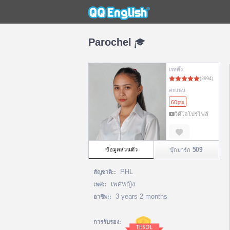
Parochel
เรทติ้ง
คะแนน
60
pts
วิดีโอโปรไฟล์
509
ข้อมูลส่วนตัว
บุ๊กมาร์ก
PHL
สัญชาติ::
เพศหญิง
เพศ::
3 years 2 months
อาชีพ::
การรับรอง: