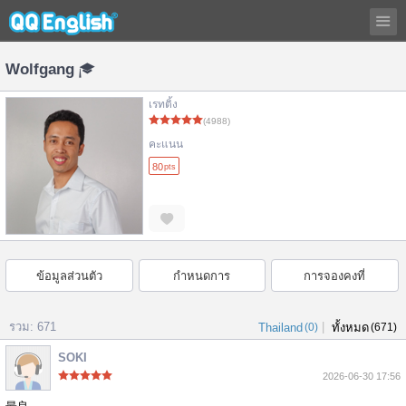
Wolfgang
เรทติ้ง
(4988)
คะแนน
80
pts
ข้อมูลส่วนตัว
กำหนดการ
การจองคงที่
รวม: 671
|
Thailand
(0)
ทั้งหมด
(671)
SOKI
2026-06-30 17:56