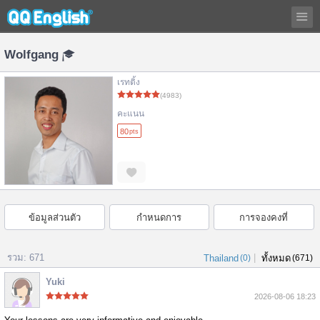
Wolfgang
เรทติ้ง
(4983)
คะแนน
80
pts
ข้อมูลส่วนตัว
กำหนดการ
การจองคงที่
รวม: 671
|
Thailand
(0)
ทั้งหมด
(671)
Yuki
2026-08-06 18:23