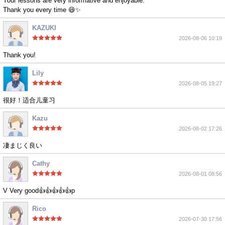
Your lessons are very informative and enjoyable.
Thank you every time 😆✨
KAZUKI
2026-08-06 10:19
Thank you!
Lily
2026-08-05 19:27
很好！适合儿童习
Kazu
2026-08-02 17:26
凄まじく良い
Cathy
2026-08-01 08:56
V Very good👍👍👍👍👍p
Rico
2026-07-30 17:56