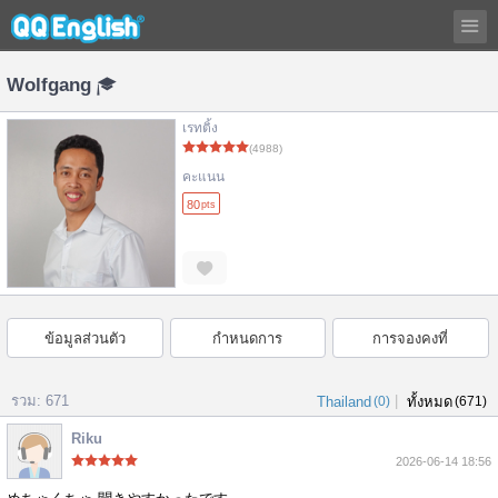
Wolfgang
เรทติ้ง
(4988)
คะแนน
80
pts
ข้อมูลส่วนตัว
กำหนดการ
การจองคงที่
รวม: 671
|
Thailand
(0)
ทั้งหมด
(671)
Riku
2026-06-14 18:56