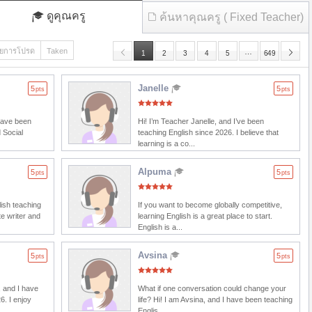
ดูคุณครู
ค้นหาคุณครู ( Fixed Teacher)
ยการโปรด
Taken
…
1
2
3
4
5
649
Janelle
5
5
pts
pts
 have been
Hi! I’m Teacher Janelle, and I’ve been
 Social
teaching English since 2026. I believe that
learning is a co...
Alpuma
5
5
pts
pts
lish teaching
If you want to become globally competitive,
e writer and
learning English is a great place to start.
English is a...
Avsina
5
5
pts
pts
 and I have
What if one conversation could change your
6. I enjoy
life? Hi! I am Avsina, and I have been teaching
Englis...