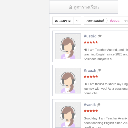
ดูตารางเรียน
คะแนนรวม
3893 ผลลัพท์
ทั้งหมด
รา
Austrid
Hi! I am Teacher Austrid, and I
teaching English since 2023 and
Sciences subjects s...
Krauzh
Hi! I am thrilled to share my Eng
journey with you! As a passionat
home che...
Avanik
Good day! I am Teacher Avanik,
been teaching English since 202
reading, trav...