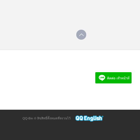
QQ-Bin © ลิขสิทธิ์ทั้งหมดที่สงวนไว้