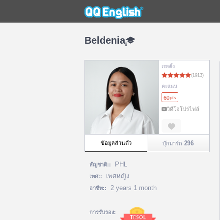
Beldenia
เรทติ้ง
คะแนน
60
pts
วิดีโอโปรไฟล์
296
ข้อมูลส่วนตัว
บุ๊กมาร์ก
PHL
สัญชาติ::
เพศหญิง
เพศ::
2 years 1 month
อาชีพ::
การรับรอง: